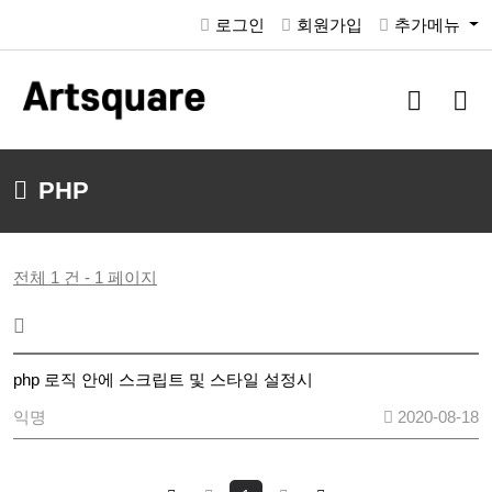
로그인
회원가입
추가메뉴
검
메
색
뉴
버
버
튼
튼
PHP
전체 1 건 - 1 페이지
php 로직 안에 스크립트 및 스타일 설정시
익명
2020-08-18