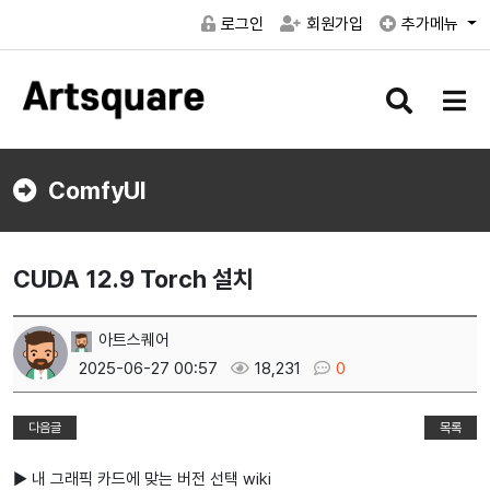
로그인
회원가입
추가메뉴
검
메
색
뉴
버
버
튼
튼
ComfyUI
CUDA 12.9 Torch 설치
아트스퀘어
2025-06-27 00:57
18,231
0
다음글
목록
▶ 내 그래픽 카드에 맞는 버전 선택 wiki