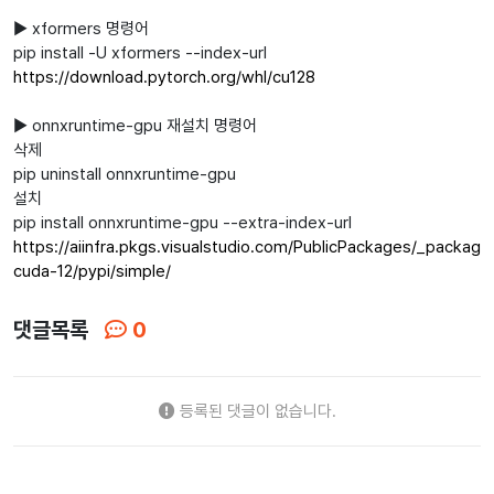
▶ xformers 명령어
pip install -U xformers --index-url
https://download.pytorch.org/whl/cu128
▶ onnxruntime-gpu 재설치 명령어
삭제
pip uninstall onnxruntime-gpu
설치
pip install onnxruntime-gpu --extra-index-url
https://aiinfra.pkgs.visualstudio.com/PublicPackages/_packagi
cuda-12/pypi/simple/
댓글목록
0
등록된 댓글이 없습니다.