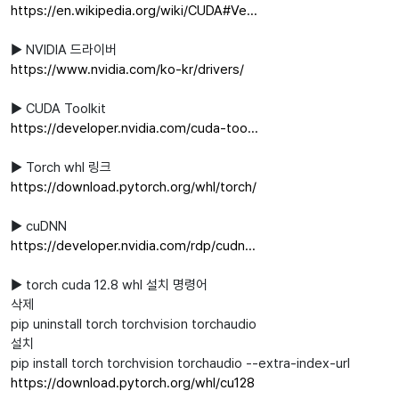
https://en.wikipedia.org/wiki/CUDA#Ve...
▶ NVIDIA 드라이버
https://www.nvidia.com/ko-kr/drivers/
▶ CUDA Toolkit
https://developer.nvidia.com/cuda-too...
▶ Torch whl 링크
https://download.pytorch.org/whl/torch/
▶ cuDNN
https://developer.nvidia.com/rdp/cudn...
▶ torch cuda 12.8 whl 설치 명령어
삭제
pip uninstall torch torchvision torchaudio
설치
pip install torch torchvision torchaudio --extra-index-url
https://download.pytorch.org/whl/cu128