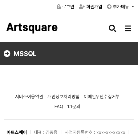
로그인
회원가입
추가메뉴
검
메
색
뉴
버
버
튼
튼
MSSQL
서비스이용약관
개인정보처리방침
이메일무단수집거부
FAQ
1:1문의
아트스퀘어
|
대표 : 김종용
|
사업자등록번호 : xxx-xx-xxxxx
|