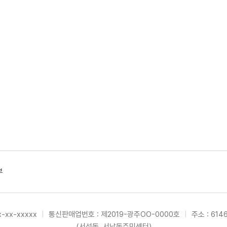
부
-xx-xxxxx
|
통신판매업번호 : 제2019-광주OO-0000호
|
주소 : 61
(서석동, 서남동주민센터)