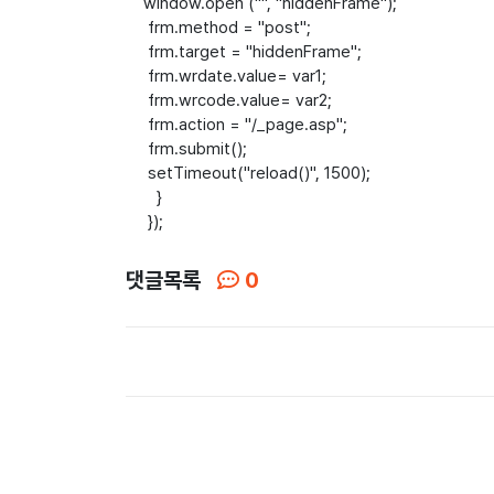
window.open ("", "hiddenFrame");
frm.method = "post";
frm.target = "hiddenFrame";
frm.wrdate.value= var1;
frm.wrcode.value= var2;
frm.action = "/_page.asp";
frm.submit();
setTimeout("reload()", 1500);
}
});
댓글목록
0