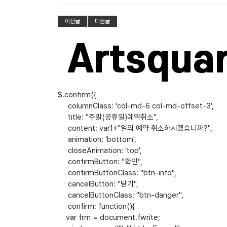
이전글
다음글
$.confirm({
columnClass: 'col-md-6 col-md-offset-3',
title: "주말(공휴일)예약취소",
content: var1+"일의 예약 취소하시겠습니까?",
animation: 'bottom',
closeAnimation: 'top',
confirmButton: "확인",
confirmButtonClass: "btn-info",
cancelButton: "닫기",
cancelButtonClass: "btn-danger",
confirm: function(){
var frm = document.fwrite;