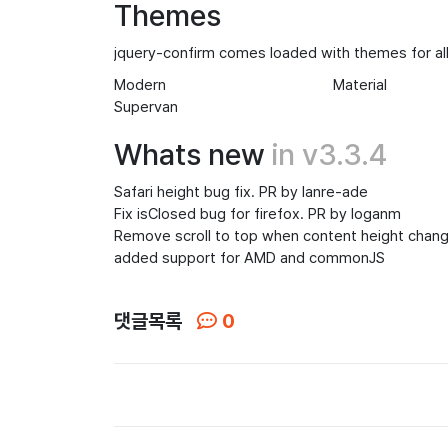
Themes
jquery-confirm comes loaded with themes for a
Modern
Material
Supervan
Whats new
in v3.3.4
Safari height bug fix. PR by lanre-ade
Fix isClosed bug for firefox. PR by loganm
Remove scroll to top when content height chang
added support for AMD and commonJS
댓글목록
0