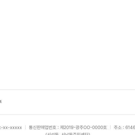
부
-xx-xxxxx
|
통신판매업번호 : 제2019-광주OO-0000호
|
주소 : 61
(서석동, 서남동주민센터)