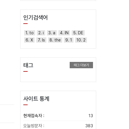
인기검색어
1. to
2. i
3. a
4. IN
5. DE
6. X
7. Is
8. the
9. 1
10. 2
태그
태그 더보기
사이트 통계
현재접속자 :
13
오늘방문자 :
383