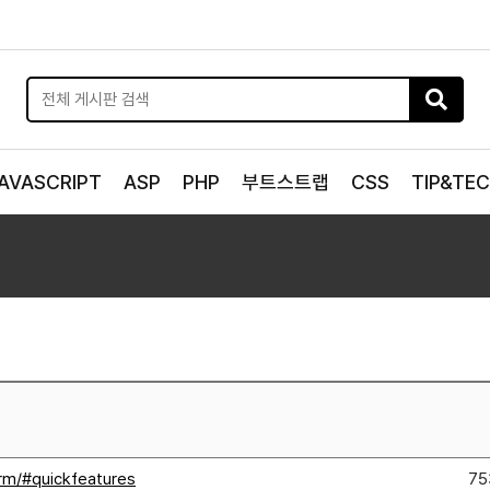
AVASCRIPT
ASP
PHP
부트스트랩
CSS
TIP&TE
firm/#quickfeatures
75