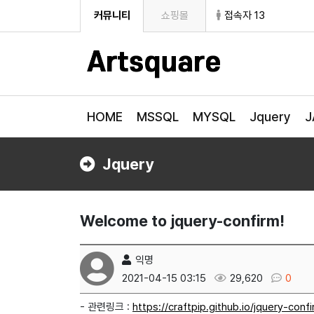
커뮤니티
쇼핑몰
접속자 13
HOME
MSSQL
MYSQL
Jquery
J
Jquery
Welcome to jquery-confirm!
익명
2021-04-15 03:15
29,620
0
- 관련링크 :
https://craftpip.github.io/jquery-con