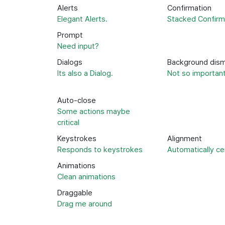
Alerts
Confirmation
Elegant Alerts.
Stacked Confirm
Prompt
Need input?
Dialogs
Background dism
Its also a Dialog.
Not so importan
Auto-close
Some actions maybe
critical
Keystrokes
Alignment
Responds to keystrokes
Automatically c
Animations
Clean animations
Draggable
Drag me around