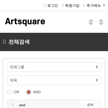
로그인
회원가입
추가메뉴
검
메
색
뉴
버
버
튼
튼
전체검색
OR
AND
검색