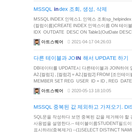
MSSQL
in
dex 조회, 생성, 삭제
MSSQL INDEX 인덱스1. 인덱스 조회sp_helpind
(컬럼이름)CREATE INDEX 인덱스이름 ON 테이블
IDX_OUTDATE_DESC ON Table1(OutDate
Table1.IDX_OUTDATE_DESC4. SQL DB내부 
아트스퀘어
2021-04-17 04:26:03
다른 테이블과 JO
IN
해서 UPDATE 하기
DB데이터를 UPDATE시 다른테이블과 JOIN하여 업
A2.[컬럼1] , [컬럼2] = A2.[컬럼2] FROM [조인
MEMBER SET REG_USER_ID = ID , REG_DAT
MEMBER.CODE = A2.CODE 테이블이 한개
아트스퀘어
2020-05-13 18:10:05
MSSQL 중복된 값 제외하고 가져오기. DI
SQL문을 작성하다 보면 중복된 값을 제거해야 할 경
사용법을 설명한다.-- 테이블이름STUDENT필드이
표시하라(중복제거) --(1)SELECT DISTINCT N