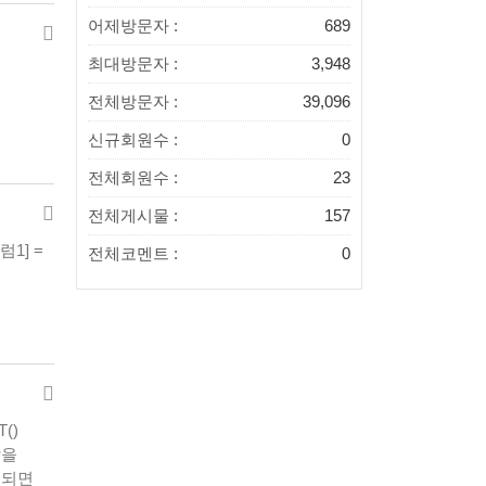
어제방문자 :
689
최대방문자 :
3,948
전체방문자 :
39,096
신규회원수 :
0
전체회원수 :
23
전체게시물 :
157
1] =
전체코멘트 :
0
()
람을
게 되면