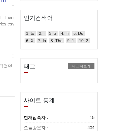
v
in
인기검색어
I. Then
yles.csv
1. to
2. i
3. a
4. in
5. De
6. X
7. Is
8. The
9. 1
10. 2
태그
서 겪었던
태그 더보기
사이트 통계
현재접속자 :
15
오늘방문자 :
404