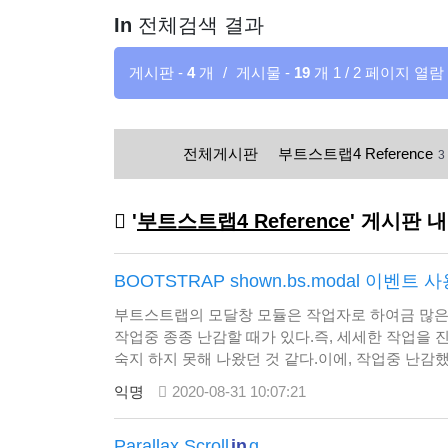
In
전체검색 결과
게시판 -
4
개
/
게시물 -
19
개
1 / 2 페이지 열람
전체게시판
부트스트랩4 Reference
3
'
부트스트랩4 Reference
' 게시판 
BOOTSTRAP shown.bs.modal 이벤
부트스트랩의 모달창 모듈은 작업자로 하여금 많은
작업중 종종 난감할 때가 있다.즉, 세세한 작업을 
숙지 하지 못해 나왔던 것 같다.이에, 작업중 난감
특정 INPUT 박스의 FOCUS 처리다.BOOTSTRAP
익명
2020-08-31 10:07:21
있다.$('#myModal').on('…
Parallax Scroll
in
g