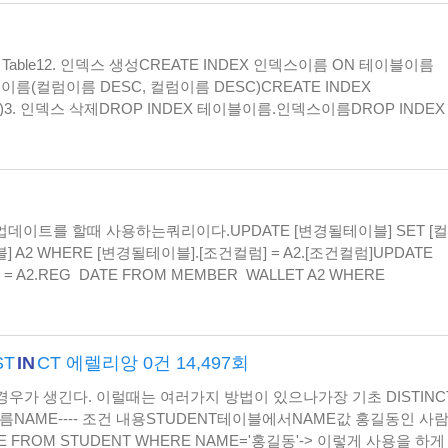
ex Table12. 인덱스 생성CREATE INDEX 인덱스이름 ON 테이블이름
이름(컬럼이름 DESC, 컬럼이름 DESC)CREATE INDEX
 DESC)3. 인덱스 삭제DROP INDEX 테이블이름.인덱스이름DROP INDEX
전체 INDEX 검색조회SELECT OBJECT_SCHEMA_N…
데이트를 할때 사용하는쿼리이다.UPDATE [변경될테이블] SET [컬럼
테이블] A2 WHERE [변경될테이블].[조건컬럼] = A2.[조건컬럼]UPDATE
E = A2.REG_DATE FROM MEMBER_WALLET A2 WHERE
가아니라도 일반적인조…
ST
IN
CT 에렐리앙 0건 14,497회
우가 생긴다. 이럴때는 여러가지 방법이 있으나가장 기초 DISTINCT
름NAME---- 조건 내용STUDENT테이블에서NAME값 홍길동인 사
AME FROM STUDENT WHERE NAME='홍길동'-> 이렇게 사용을 하