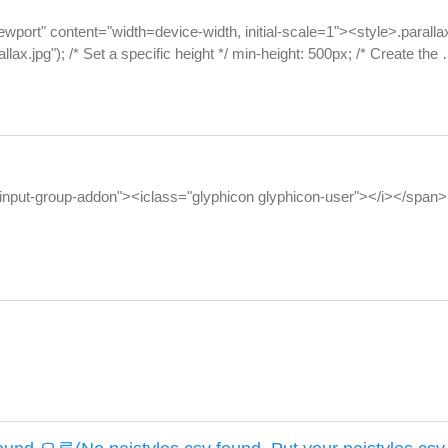
" content="width=device-width, initial-scale=1"><style>.parallax 
ax.jpg"); /* Set a specific height */ min-height: 500px; /* Create the
input-group-addon"><iclass="glyphicon glyphicon-user"></i></span>