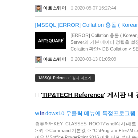
학생 테이블에서 이름이 홍길동인 사람이 검색이 되
아트스퀘어
2020-05-07 16:27:44
나오게 된다.또…
[MSSQL][ERROR] Collation 충돌 ( Kore
[ERROR] Collation 충돌 ( Korean
Server의 기본 데이터 정렬을 설정하는 옵션
Collation 확인< DB Collation >
name, collation…
아트스퀘어
2020-03-13 01:05:09
'MSSQL Reference' 결과 더보기
'
TIP&TECH Reference
' 게시판 내
w
in
dows10 우클릭 메뉴에 특정프로그램
컴퓨터\HKEY_CLASSES_ROOT\*\shell예시)새로
> 키 ->Command 기본값 -> "C:\Program Files\M
이유!MSoffice PowerPoint 2016 이후 