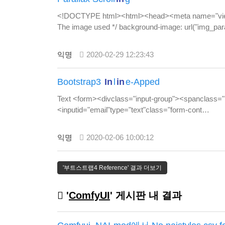
<!DOCTYPE html><html><head><meta name="viewport
The image used */ background-image: url("img_parall
익명
2020-02-29 12:23:43
Bootstrap3
In
l
in
e-Apped
Text <form><divclass="input-group"><spanclass="
<inputid="email"type="text"class="form-cont…
익명
2020-02-06 10:00:12
'부트스트랩4 Reference' 결과 더보기
'
ComfyUI
' 게시판 내 결과