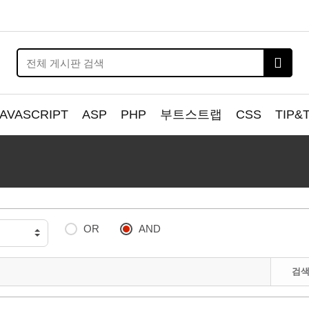
JAVASCRIPT
ASP
PHP
부트스트랩
CSS
TIP&
OR
AND
검