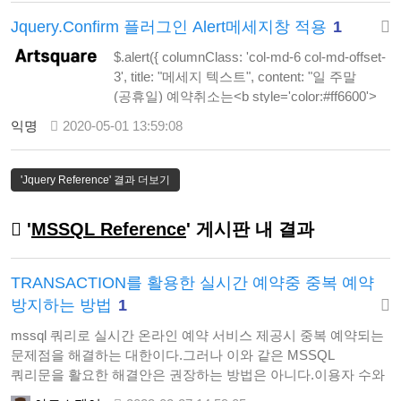
"btn-info", cancelButton: "닫기",
Jquery.Confirm 플러그인 Alert메세지창 적용
1
cancelButtonClass: "…
$.alert({ columnClass: 'col-md-6 col-md-offset-
3', title: "메세지 텍스트", content: "일 주말
(공휴일) 예약취소는<b style='color:#ff6600'>
5일전만 가능합니다.</b><br>고객센터
익명
2020-05-01 13:59:08
(예약실) <a Tel='000-0000-0000'>000-0000-
0000</a></b> 번으로 문의해주세요",
animation: 'rotate', closeAnimation: …
'Jquery Reference' 결과 더보기
'
MSSQL Reference
' 게시판 내 결과
TRANSACTION를 활용한 실시간 예약중 중복 예약
방지하는 방법
1
mssql 쿼리로 실시간 온라인 예약 서비스 제공시 중복 예약되는
문제점을 해결하는 대한이다.그러나 이와 같은 MSSQL
쿼리문을 활요한 해결안은 권장하는 방법은 아니다.이용자 수와
비래한 부하의 문제가 항상 따라 붙기 때문이다.물론 서버의