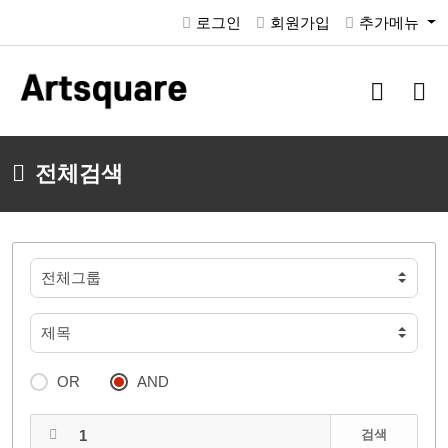
로그인
회원가입
추가메뉴
검
메
색
뉴
버
버
튼
튼
전체검색
OR
AND
검색