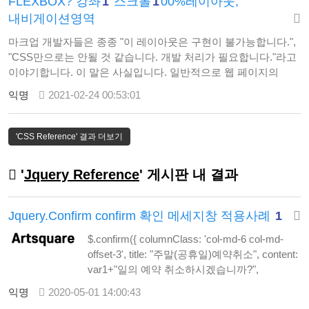
FLEXBOX? 강좌
1
스크롤
1
00%레이아웃,
내비게이션영역
마크업 개발자들은 종종 "이 레이아웃은 구현이 불가능합니다.",
"CSS만으로는 안될 것 같습니다. 개발 처리가 필요합니다."라고
이야기합니다. 이 말은 사실입니다. 일반적으로 웹 페이지의
레이아웃은 CSS의display,float,position등과 같은 속성을 사용해
익명
2021-02-24 00:53:01
구현합니다. 하지만 이 속성을 사용하면 구현 방법이 복잡하고
레이아웃을 표현하는 데 많은 한계가 있습니다.구현이 어려운
레이아웃을 간단하게 구현할 수 있게 CSS3에 추가된 레이아웃
'CSS Reference' 결과 더보기
방식이 flexbox입니다. flexbox를 사…
'
Jquery Reference
' 게시판 내 결과
Jquery.Confirm confirm 확인 메세지창 적용사례
1
$.confirm({ columnClass: 'col-md-6 col-md-
offset-3', title: "주말(공휴일)예약취소", content:
var1+"일의 예약 취소하시겠습니까?",
animation: 'bottom', closeAnimation: 'top',
익명
2020-05-01 14:00:43
confirmButton: "확인", confirmButtonClass: