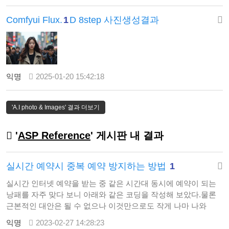
the backdrop of a lit-up stage with a black
Comfyui Flux.
1
D 8step 사진생성결과
background. The lighting casts a soft …
익명
2025-01-20 15:42:18
'A.I photo & Images' 결과 더보기
'
ASP Reference
' 게시판 내 결과
실시간 예약시 중복 예약 방지하는 방법
1
실시간 인터넷 예약을 받는 중 같은 시간대 동시에 예약이 되는
낭패를 자주 맞다 보니 아래와 같은 코딩을 작성해 보았다.물론
근본적인 대안은 될 수 없으나 이것만으로도 작게 나마 나와
같은 고민을 하는 코팅 초보분들을 위해 공유하게 되었다. <%@
익명
2023-02-27 14:28:23
Language=VBScript %> <% ' 데이터베이스 연결 정보 설정 Dim