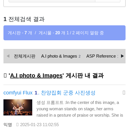
1
전체검색 결과
게시판 -
7
개
/
게시물 -
20
개
1 / 2 페이지 열람 중
전체게시판
A.I photo & Images
ASP Reference
C
2
1
'
A.I photo & Images
' 게시판 내 결과
comfyui Flux
1
. 찬양집회 군중 사진생성
생성 프롬프트 :In the center of this image, a
young woman stands on stage, her arms
raised in a gesture of praise or worship. She is
wearing a white blouse adorned with a floral
익명
2025-01-23 11:02:55
pattern at the bottom and is standing against