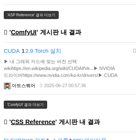
connectionString connectionString = "Provider=SQLNCLI11;Data
Source=YOUR_SERVER_NAME;Initial Ca…
'ASP Reference' 결과 더보기
'
ComfyUI
' 게시판 내 결과
CUDA
1
2.9 Torch 설치
▶ 내 그래픽 카드에 맞는 버전 선택
wikihttps://en.wikipedia.org/wiki/CUDA#Ve...▶ NVIDIA
드라이버https://www.nvidia.com/ko-kr/drivers/▶ CUDA
Toolkithttps://developer.nvidia.com/cuda-too...▶ Torch whl
아트스퀘어
2025-06-27 00:57:36
링크https://download.pytorch.org/whl/torch/▶
cuDNNhttps://developer.nvidia.com/rdp/cudn...▶ torch cuda 12.8
whl 설치 명령어삭제p…
'ComfyUI' 결과 더보기
'
CSS Reference
' 게시판 내 결과