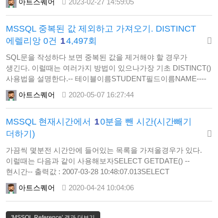
아트스퀘어
2023-02-27 14:59:05
스펙이 빵빵하고 최적화가 잘된 상태라면 뭐 말할것도 없이 매우
효과적인 방법이겠지만, 대부분 그렇지 못하기 때문에선택은
MSSQL 중복된 값 제외하고 가져오기. DISTINCT
본인들이~~~ BEGIN TRANSACTION DECLARE @count INT
SELECT @count = COUNT(*) FROM Reservation WHERE
에렐리앙 0건
1
4,497회
St…
SQL문을 작성하다 보면 중복된 값을 제거해야 할 경우가
생긴다. 이럴때는 여러가지 방법이 있으나가장 기초 DISTINCT()
사용법을 설명한다.-- 테이블이름STUDENT필드이름NAME----
조건 내용STUDENT테이블에서NAME값 홍길동인 사람을
아트스퀘어
2020-05-07 16:27:44
표시하라(중복제거) --(1)SELECT DISTINCT NAME FROM
STUDENT WHERE NAME='홍길동'-> 이렇게 사용을 하게 되면
MSSQL 현재시간에서
1
0분을 뺀 시간(시간빼기
학생 테이블에서 이름이 홍길동인 사람이 검색이
되는데10명이든 100명이든 이름이 같으면 모두 제외되고 홍길동
더하기)
하나만 나오게 된다.또…
가끔씩 몇분전 시간안에 들어있는 목록을 가져올경우가 있다.
이럴때는 다음과 같이 사용해보자SELECT GETDATE() --
현시간-- 출력값 : 2007-03-28 10:48:07.013SELECT
DATEADD(MI,-10,GETDATE()) --10분전 시간-- 출력값 : 2007-
아트스퀘어
2020-04-24 10:04:06
03-28 10:38:07.013SELECT
DATEADD(SS,-30,DATEADD(MI,-10,GETDATE())) -
-10분30초전 시간-- 출력값 : 2007-03-28 10:37:37.013다음은
'MSSQL Reference' 결과 더보기