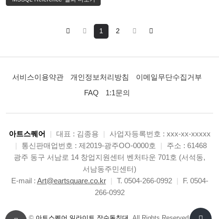
DATEADD 메서드에 대한 설명이다.=====…
1
2
서비스이용약관
개인정보처리방침
이메일무단수집거부
FAQ
1:1문의
아트스퀘어
|
대표 : 김종용
|
사업자등록번호 : xxx-xx-xxxxx
|
통신판매업번호 : 제2019-광주OO-0000호
|
주소 : 61468
광주 동구 서남로 14 창업지원센터 벤처타운 701호 (서석동,
서남동주민센터)
E-mail :
Art@eartsquare.co.kr
|
T. 0504-266-0992
|
F. 0504-
266-0992
©
아트스퀘어 일라이트 장수돌침대
. All Rights Reserved.