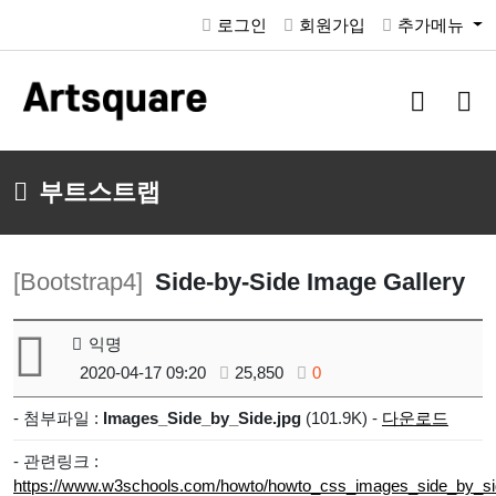
로그인
회원가입
추가메뉴
검
메
색
뉴
버
버
튼
튼
부트스트랩
[Bootstrap4]
Side-by-Side Image Gallery
익명
2020-04-17 09:20
25,850
0
- 첨부파일 :
Images_Side_by_Side.jpg
(101.9K) -
다운로드
- 관련링크 :
https://www.w3schools.com/howto/howto_css_images_side_by_si