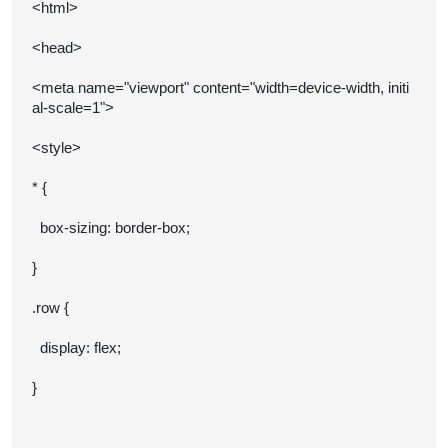
<html>
<head>
<meta name="viewport" content="width=device-width, initi
al-scale=1">
<style>
* {
box-sizing: border-box;
}
.row {
display: flex;
}