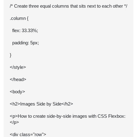
/* Create three equal columns that sits next to each other */
.column {
flex: 33.33%;
padding: 5px;
}
</style>
</head>
<body>
<h2>Images Side by Side</h2>
<p>How to create side-by-side images with CSS Flexbox:
</p>
<div class="row">