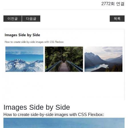
2772회 연결
이전글
다음글
목록
Images Side by Side
How to create side-by-side images with CSS Flexbox: