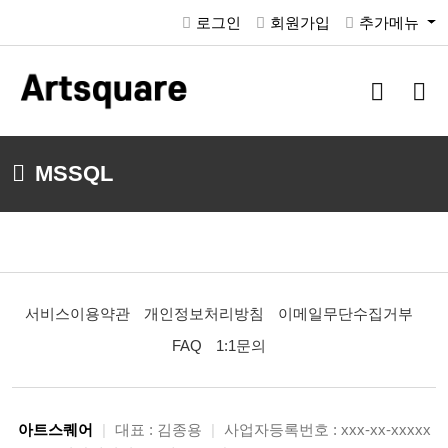
로그인
회원가입
추가메뉴
검
메
색
뉴
버
버
튼
튼
MSSQL
서비스이용약관
개인정보처리방침
이메일무단수집거부
FAQ
1:1문의
아트스퀘어
|
대표 : 김종용
|
사업자등록번호 : xxx-xx-xxxxx