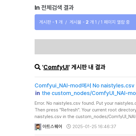
In
전체검색 결과
게시판 -
1
개
/
게시물 -
2
개
1 / 1 페이지 열람 중
'
ComfyUI
' 게시판 내 결과
Comfyui_NAI-mod에서 No naistyles.csv fo
in
the custom_nodes/ComfyUI_NAI-mod/
Error. No naistyles.csv found. Put your naisty
Then press "Refresh". Your current root directory
naistyles.csv in the custom_nodes/ComfyUI_N
아트스퀘어
2025-01-25 16:46:37