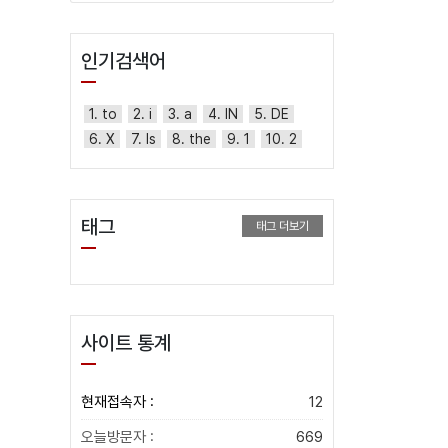
인기검색어
1. to
2. i
3. a
4. IN
5. DE
6. X
7. Is
8. the
9. 1
10. 2
태그
태그 더보기
사이트 통계
현재접속자 :
12
오늘방문자 :
669