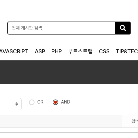
AVASCRIPT
ASP
PHP
부트스트랩
CSS
TIP&TE
OR
AND
검