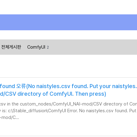
전체게시판
ComfyUI
2
und 오류(No naistyles.csv found. Put your naistyles
CSV directory of ComfyUI. Then press)
les.csv in the custom_nodes/ComfyUI_NAI-mod/CSV directory of Co
 is: c:\Stable_diffusion\ComfyUI Error. No naistyles.csv found. Put
AI-mod/C…