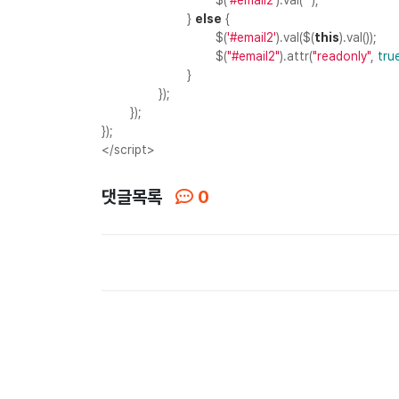
$(
'#email2'
).val(
""
);
}
else
{
$(
'#email2'
).val($(
this
).val());
$(
"#email2"
).attr(
"readonly"
,
tru
}
});
});
});
</script>
댓글목록
0