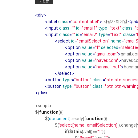
이전글
<
div
>
<
label
class
=
"contentlabel"
>
사용자 이메일
</
lab
<
input
class
=
""
id
=
"email1"
type
=
"text"
class
=
"
<
input
class
=
""
id
=
"email2"
type
=
"text"
class
=
"
<
select
id
=
"emailSelection"
name
=
"emailS
<
option
value
=
"1"
selected
=
"selecte
<
option
value
=
"gmail.com"
>
gmail.c
<
option
value
=
"naver.com"
>
naver.c
<
option
value
=
"hanmail.net"
>
hanmai
</
select
>
<
button
type
=
"button"
class
=
"btn btn-succes
<
button
type
=
"button"
class
=
"btn btn-warnin
</
div
>
<script>
$(
function
(
)
{
$(
document
).ready(
function
(
)
{
$(
'select[name=emailSelection]'
).change(
if
($(
this
).val()==
"1"
){