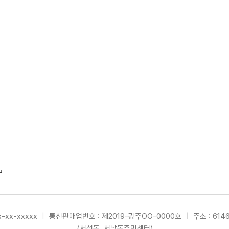
부
-xx-xxxxx
|
통신판매업번호 : 제2019-광주OO-0000호
|
주소 : 61
(서석동, 서남동주민센터)