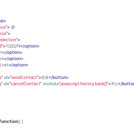
el
>
box"
>
@
box"
>
election"
>
d"
>
직접입력
</
option
>
om
</
option
>
om
</
option
>
l.net
</
option
>
s"
id
=
"sendContact"
>
완료
</
button
>
g"
id
=
"cancelContact"
onclick
=
"javascript:history.back()"
>
취소
</
butto
function
(
)
{