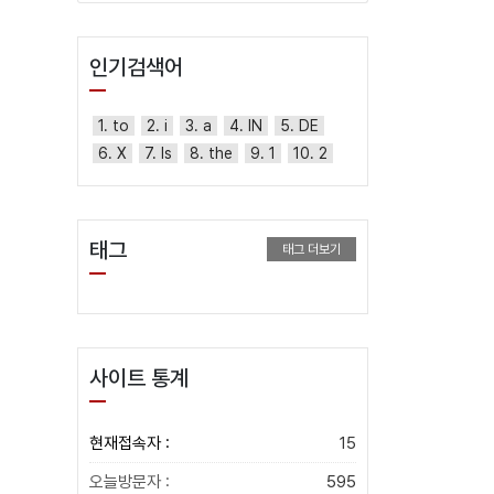
인기검색어
1. to
2. i
3. a
4. IN
5. DE
6. X
7. Is
8. the
9. 1
10. 2
태그
태그 더보기
사이트 통계
현재접속자 :
15
오늘방문자 :
595