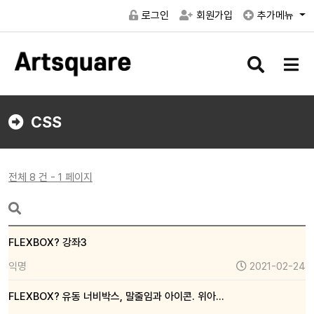
로그인
회원가입
추가메뉴
검
메
색
뉴
버
버
튼
튼
CSS
전체 8 건 - 1 페이지
FLEXBOX? 강좌3
익명
2021-02-24
FLEXBOX? 유동 너비박스, 말줄임과 아이콘. 위아…