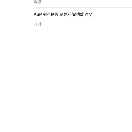
익명
ASP 쿼리문중 오류가 발생할 경우
익명