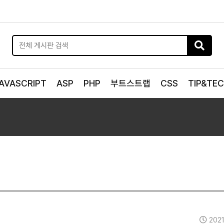
AVASCRIPT
ASP
PHP
부트스트랩
CSS
TIP&TE
2021