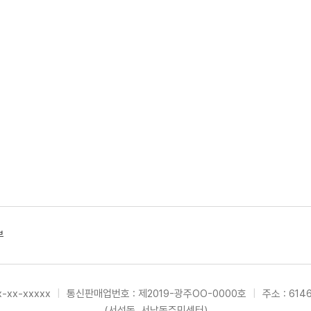
부
-xx-xxxxx
|
통신판매업번호 : 제2019-광주OO-0000호
|
주소 : 61
(서석동, 서남동주민센터)