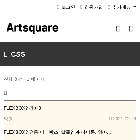
로그인
회원가입
추가메뉴
검
메
색
뉴
버
버
튼
튼
CSS
전체 8 건 - 1 페이지
FLEXBOX? 강좌3
익명
2021-02-24
FLEXBOX? 유동 너비박스, 말줄임과 아이콘. 위아…